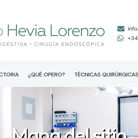
inf
+34
CTORIA
¿QUÉ OPERO?
TÉCNICAS QUIRÚRGICA
Mapa del sitio