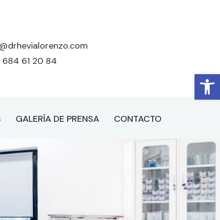
o@drhevialorenzo.com
 684 61 20 84
Abrir
S
GALERÍA DE PRENSA
CONTACTO